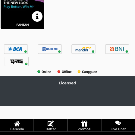
DAFTAR
MASUK
Referral
KEMBALI
Promosi
FANTAN
FANTAN
Hubungi Kami
Live Chat
Pengaduan Customer
Pilih Bahasa:
Licensed
MASUK
DAFTAR
&copy; Forza77 Situs Slot Gacor Maxwin Mudah
& Payout Instan 2026. Hak Cipta Dilindungi.
Beranda
Daftar
Promosi
Live Chat