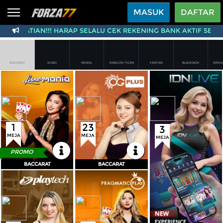
Beranda
MASUK
DAFTAR
PERHATIAN!!! HARAP SELALU CEK REKENING BANK AKTIF SEB
Sports
BARU
PROMO
Live Casino
BARU
BACCARAT
SICBO
WHEEL
DRAGON TIGER
FANTAN
BLACKJACK
SPECI
IDNPoker
BARU
Meja
Min
Max
Meja
Min
Max
Meja
Min
Max
Baccarat
5Rb
5Jt
Baccarat
1Rb
10Jt
Baccarat
1Rb
5Jt
Roulette
1Rb
20Jt
Dragon Tiger
1Rb
10Jt
Slots
PROMO
Dragon Tiger
1Rb
5Jt
Sicbo
2Rb
25Jt
Roulette
1Rb
10Jt
Blackjack
10Rb
50Jt
Wheel
1Rb
10Jt
Roulette
1Rb
5Jt
Wheel
1Rb
1Jt
Special Games
1Rb
10Jt
IDNLIVE
BARU
Dragon Tiger
5Rb
5Jt
Sicbo
1Rb
5Jt
1
23
3
Special Games
1Rb
5Jt
Stream N Spin
DAFTAR
MASUK
DAFTAR
MASUK
MEJA
MEJA
MEJA
KEMBALI
KEMBALI
PROMO
Arcade
PROMO
BACCARAT
BACCARAT
BACCARAT
BACCARAT
Table Games
Meja
Min
Max
Meja
Min
Max
Roulette
2Rb
20Jt
Baccarat
5Rb
5Jt
Sicbo
2Rb
2Jt
Roulette
1Rb
20Jt
Lottery
BARU
PROMO
Baccarat
1Rb
20Jt
Sicbo
2Rb
25Jt
Blackjack
10Rb
20Jt
Blackjack
10Rb
50Jt
Dragon Tiger
10Rb
1Jt
Wheel
1Rb
1Jt
IDNRaffle
Special Games
1Rb
10Jt
Dragon Tiger
5Rb
5Jt