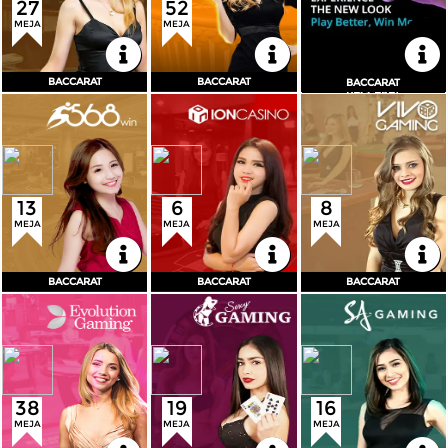
27
52
DAFTAR
MASUK
DAFTAR
MASUK
MEJA
MEJA
DAFTAR
MASUK
Referral
KEMBALI
KEMBALI
KEMBALI
Promosi
BACCARAT
BACCARAT
BACCARAT
BACCARAT
BACCARAT
BACCARAT
Meja
Min
Max
Meja
Min
Max
Meja
Min
Max
Hubungi Kami
Baccarat
10Rb
5Jt
Baccarat
5Rb
30Jt
Baccarat
5Rb
30Jt
Roulette
1Rb
25Jt
Roulette
1Rb
125Jt
Roulette
1Rb
30Jt
Sic Bo
1Rb
25Jt
Live Chat
Sicbo
1Rb
125Jt
Blackjack
250Rb
30Jt
Dragon Tiger
10Rb
10Jt
Dragon Tiger
5Rb
30Jt
Special Games
10Rb
30Jt
Special Games
1Rb
2Jt
Pengaduan Customer
13
6
8
DAFTAR
MASUK
DAFTAR
MASUK
DAFTAR
MASUK
MEJA
MEJA
MEJA
Pilih Bahasa:
KEMBALI
KEMBALI
KEMBALI
BACCARAT
BACCARAT
BACCARAT
BACCARAT
BACCARAT
BACCARAT
Meja
Min
Max
Meja
Min
Max
Meja
Min
Max
Roulette
1Rb
20Jt
Baccarat
10Rb
30Jt
Baccarat
1Rb
30Jt
Baccarat
2Rb
10Jt
MASUK
DAFTAR
Dragon Tiger
10Rb
30Jt
Dragon Tiger
1Rb
30Jt
Sicbo
2Rb
10Jt
Sicbo
10Rb
30Jt
Roulette
1Rb
30Jt
Dragon Tiger
10Rb
10Jt
Roulette
10Rb
30Jt
Sicbo
1Rb
30Jt
Blackjack
10Rb
20Jt
&copy; Forza77 Situs Slot Gacor Maxwin Mudah
Wheel
1Rb
10Jt
38
19
16
& Payout Instan 2026. Hak Cipta Dilindungi.
DAFTAR
MASUK
DAFTAR
MASUK
DAFTAR
MASUK
MEJA
MEJA
MEJA