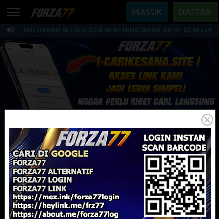
Beranda
MASUK
DAFTAR
HATIAN!!! HARAP SELALU CEK REKENING BANK AKTIF SEBELUM 
Sports
BARU
PROMO
Forza77 Situs Slot G
Live Casino
BARU
IDNPoker
BARU
Slots
PROMO
IDNLIVE
BARU
Stream N Spin
MAINKAN
DAFTAR
Arcade
PROMO
Table Games
Lottery
BARU
PROMO
IDNRaffle